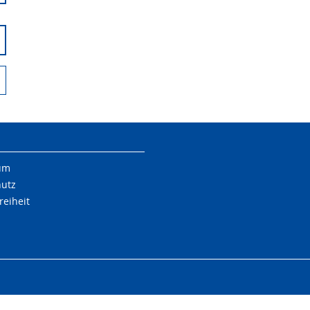
um
hutz
reiheit