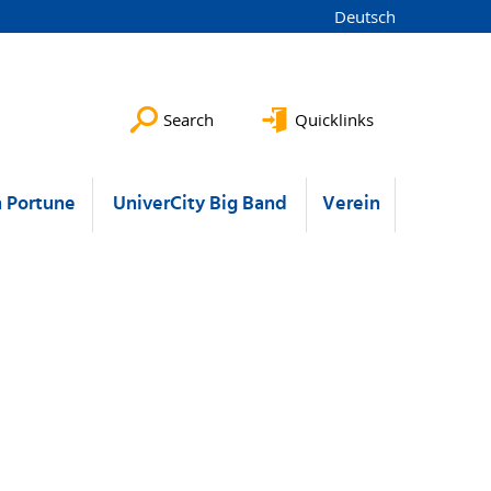
Deutsch
Search
Quicklinks
 Portune
UniverCity Big Band
Verein